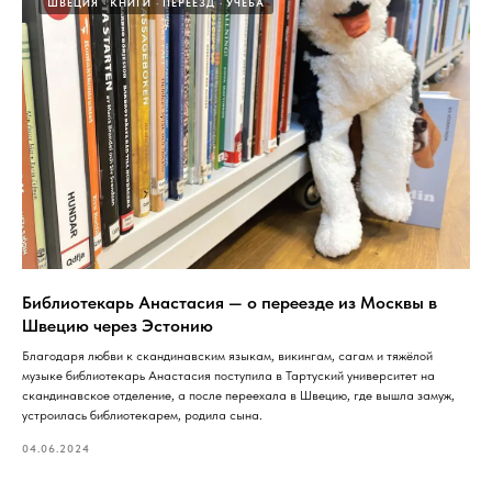
ШВЕЦИЯ
КНИГИ
ПЕРЕЕЗД
УЧЕБА
Библиотекарь Анастасия — о переезде из Москвы в
Швецию через Эстонию
Благодаря любви к скандинавским языкам, викингам, сагам и тяжёлой
музыке библиотекарь Анастасия поступила в Тартуский университет на
скандинавское отделение, а после переехала в Швецию, где вышла замуж,
устроилась библиотекарем, родила сына.
04.06.2024