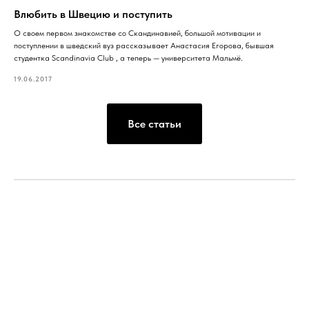
Влюбить в Швецию и поступить
О своем первом знакомстве со Скандинавией, большой мотивации и
поступлении в шведский вуз рассказывает Анастасия Егорова, бывшая
студентка Scandinavia Club , а теперь — университета Мальмё.
19.06.2017
Все статьи