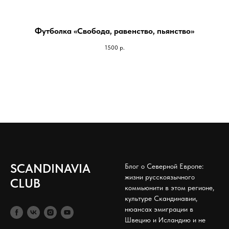
Футболка «Свобода, равенство, пьянство»
1500
р.
SCANDINAVIA
Блог о Северной Европе:
жизни русскоязычного
CLUB
коммьюнити в этом регионе,
культуре Скандинавии,
нюансах эмиграции в
Швецию и Исландию и не