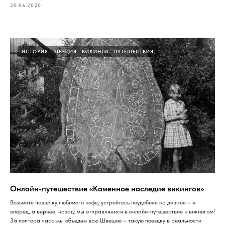
20.06.2020
ИСТОРИЯ
ШВЕЦИЯ
ВИКИНГИ
ПУТЕШЕСТВИЯ
Онлайн-путешествие «Каменное наследие викингов»
Возьмите чашечку любимого кофе, устройтесь поудобнее на диване – и
вперёд, а вернее, назад: мы отправляемся в онлайн-путешествие к викингам!
За полтора часа мы объедем всю Швецию – такую поездку в реальности