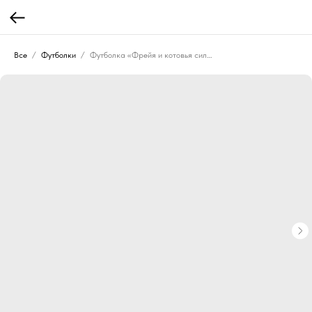
Все
Футболки
Футболка «Фрейя и котовья сила» («По кошкам»)