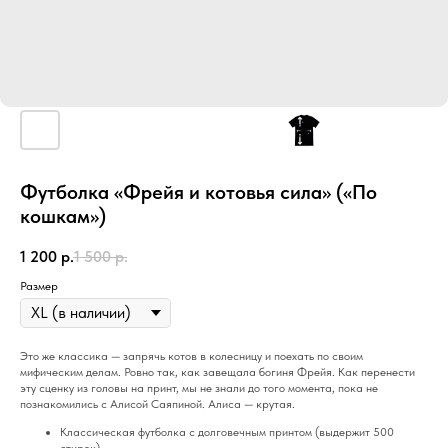
Футболка «Фрейя и котовья сила» («По
кошкам»)
1 200
р.
1 500
р.
Размер
Это же классика — запрячь котов в колесницу и поехать по своим
мифическим делам. Ровно так, как завещала богиня Фрейя. Как перенести
эту сценку из головы на принт, мы не знали до того момента, пока не
познакомились с Алисой Саяпиной. Алиса — крутая.
Классическая футболка с долговечным принтом (выдержит 500