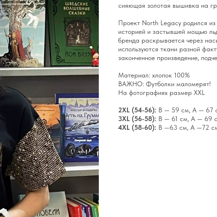
сияющая золотая вышивка на гру
Проект North Legacy родился из
историей и застывшей мощью льд
бренда раскрывается через насы
используются ткани разной фак
законченное произведение, подч
Материал: хлопок 100%
ВАЖНО: Футболки маломерят!
На фотографиях размер XXL
2XL (54-56):
B — 59 см, А — 67 
3XL (56-58):
B — 61 см, А — 69 
4XL (58-60):
B —63 см, А —72 c