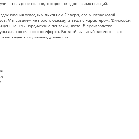
ди — полярное солнце, которое не сдает своих позиций.
 вдохновения холодным дыханием Севера, его многовековой
ов. Мы создаем не просто одежду, а вещи с характером. Философия
щенные, как нордические пейзажи, цвета. В производстве
туры для тактильного комфорта. Каждый вышитый элемент — это
еркивающее вашу индивидуальность.
cм
cм
м