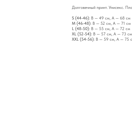
Долговечный принт. Унисекс. Пл
S (44-46)
: B — 49 см, A — 68 см
M (46-48)
: B — 52 см, A — 71 см
L (48-50)
: B — 55 см, A — 72 см
XL (52-54)
: B — 57 см, A — 73 см
XXL (54-56)
: B — 59 см, A — 75 