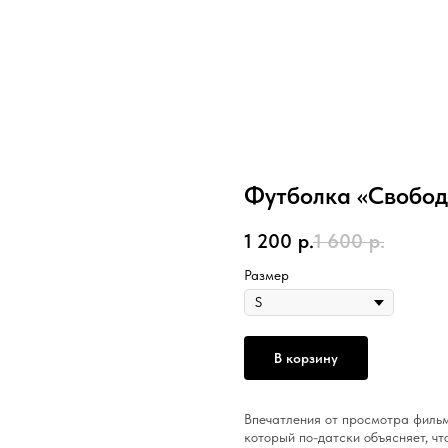
Футболка «Свобода
1 200
р.
1 600
р.
Размер
В корзину
Впечатления от просмотра филь
который по-датски объясняет, чт