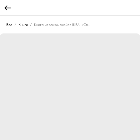
Все
Книги
Книга из закрывшейся IKEA: «Спортивная рыбалка в российских водоёмах»