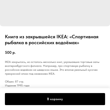
Книга из закрывшейся IKEA: «Спортивная
рыбалка в российских водоёмах»
500
р.
IKEA закрылась, но осталось несколько книг, украшавших торговые залы
екатеринбургского филиала. Например, про спортивную рыбалку в
российских водоёмах на шведском языке. Это вполне реальный кусочек
прекрасной эпохи под названием IKEA.
Объем: 87 стр.
Издание 1995 года
Размеры: 146х211 мм
Твердая обложка
В корзину